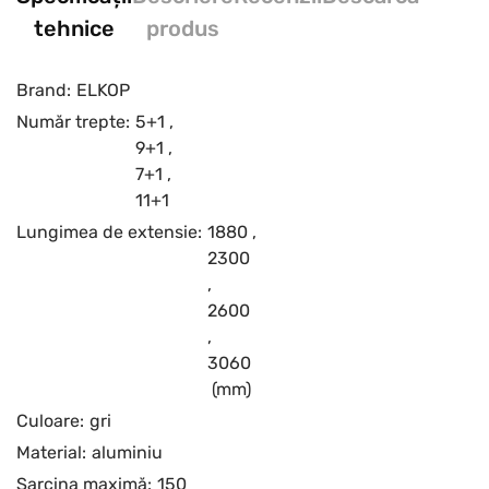
tehnice
produs
Brand:
ELKOP
Număr trepte:
5+1
,
9+1
,
7+1
,
11+1
Lungimea de extensie:
1880
,
2300
,
2600
,
3060
(mm)
Culoare:
gri
Material:
aluminiu
Sarcina maximă:
150