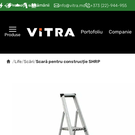
Promoția săptămânii
—
—
—
—
—
info@vitra.md
+373 (22)-944-955
Portofoliu
Companie
Produse
/
Life
/
Scări
/
Scară pentru construcție SHRP