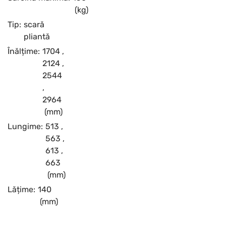
(kg)
Tip:
scară
pliantă
Înălțime:
1704
,
2124
,
2544
,
2964
(mm)
Lungime:
513
,
563
,
613
,
663
(mm)
Lățime:
140
(mm)