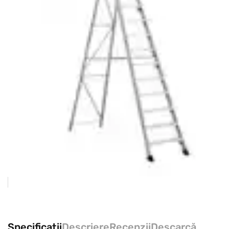
Specificații
Descriere
Recenzii
Descarcă