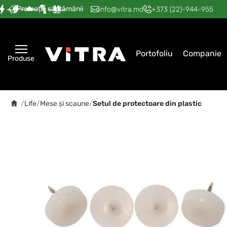
Promoția săptămânii
—
—
—
—
—
info@vitra.md
+373 (22)-944-955
Portofoliu
Companie
Produse
/
Life
/
Mese și scaune
/
Setul de protectoare din plastic