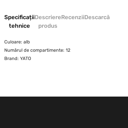
Specificații
Descriere
Recenzii
Descarcă
tehnice
produs
Culoare:
alb
Numărul de compartimente:
12
Brand:
YATO