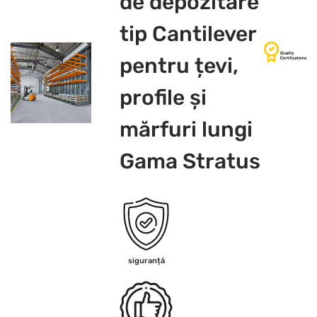
de depozitare
tip Cantilever
pentru țevi,
profile și
mărfuri lungi
Gama Stratus
siguranță