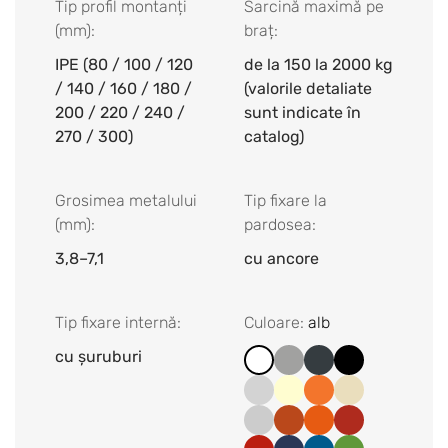
Tip profil montanți
Sarcină maximă pe
(mm):
braț:
IPE (80 / 100 / 120
de la 150 la 2000 kg
/ 140 / 160 / 180 /
(valorile detaliate
200 / 220 / 240 /
sunt indicate în
270 / 300)
catalog)
Grosimea metalului
Tip fixare la
(mm):
pardosea:
3,8–7,1
cu ancore
Tip fixare internă:
Culoare
:
alb
cu șuruburi