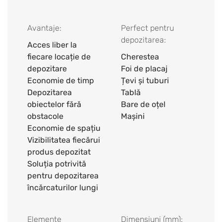
Avantaje:
Perfect pentru
depozitarea:
Acces liber la
fiecare locație de
Cherestea
depozitare
Foi de placaj
Economie de timp
Țevi și tuburi
Depozitarea
Tablă
obiectelor fără
Bare de oțel
obstacole
Mașini
Economie de spațiu
Vizibilitatea fiecărui
produs depozitat
Soluția potrivită
pentru depozitarea
încărcaturilor lungi
Elemente
Dimensiuni (mm):