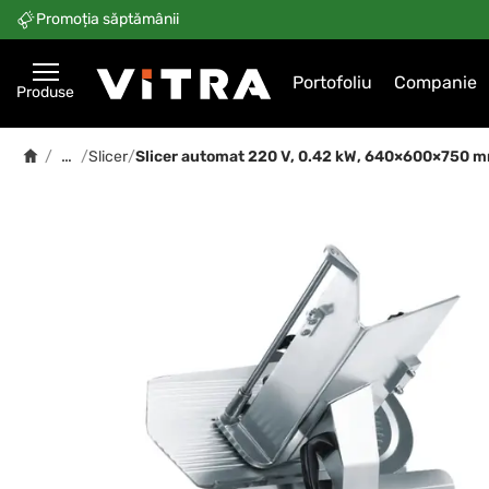
Promoția săptămânii
Portofoliu
Companie
Produse
…
/
/
Slicer
/
Slicer automat 220 V, 0.42 kW, 640×600×750 