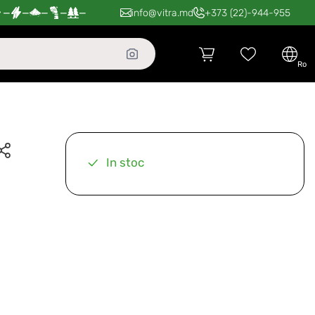
—
—
—
—
—
info@vitra.md
+373 (22)-944-955
ro
In stoc