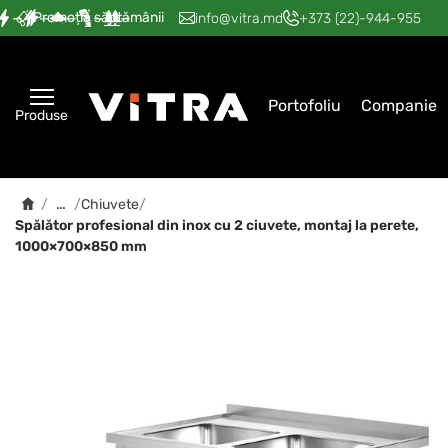
Promoția săptămânii
—
—
—
—
—
info@vitra.md
+373 (22)-944-955
Portofoliu
Companie
Produse
…
/
/
Chiuvete
/
Spălător profesional din inox cu 2 ciuvete, montaj la perete,
1000×700×850 mm