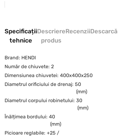
Specificații
Descriere
Recenzii
Descarcă
tehnice
produs
Brand:
HENDI
Număr de chiuvete:
2
Dimensiunea chiuvetei:
400х400х250
Diametrul orificiului de drenaj:
50
(mm)
Diametrul corpului robinetului:
30
(mm)
Înălțimea bordului:
40
(mm)
Picioare reglabile:
+25 /