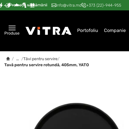
Promoția săptămânii
—
—
—
—
—
info@vitra.md
+373 (22)-944-955
Portofoliu
Companie
Produse
…
/
/
Tăvi pentru servire
/
Tavă pentru servire rotundă, 405mm, YATO