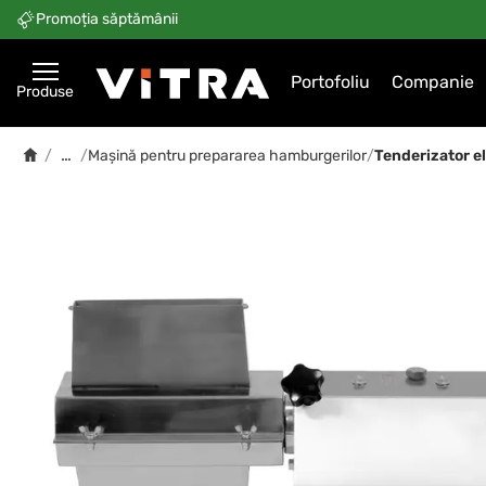
Promoția săptămânii
Portofoliu
Companie
Produse
…
/
/
Mașină pentru prepararea hamburgerilor
/
Tenderizator e