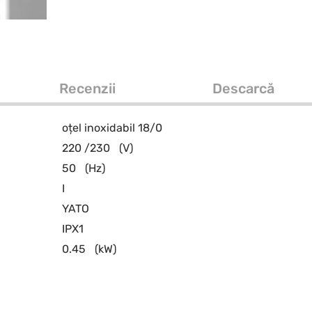
Recenzii
Descarcă
oțel inoxidabil 18/0
220 /230
(V)
50
(Hz)
I
YATO
IPX1
0.45
(kW)