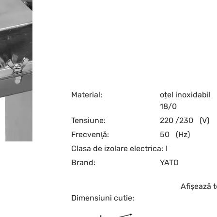
Material:
oțel inoxidabil
18/0
Tensiune:
220 /230
(V)
Frecvenţă:
50
(Hz)
Clasa de izolare electrica:
I
Brand:
YATO
Afișează t
Dimensiuni cutie: