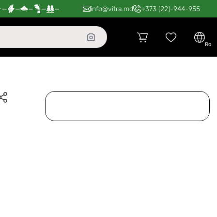
—
—
—
—
—
info@vitra.md
+373 (22)-944-955
ro