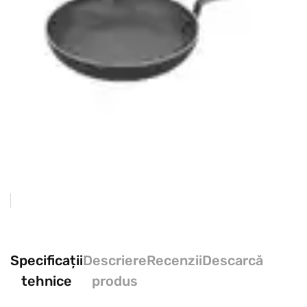
Specificații
Descriere
Recenzii
Descarcă
tehnice
produs