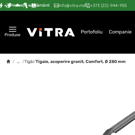
Promoția săptămânii
—
—
—
—
—
info@vitra.md
+373 (22)-944-955
Portofoliu
Companie
Produse
…
/
/
Tigăi
/
Tigaie, acoperire granit, Comfort, Ø 280 mm