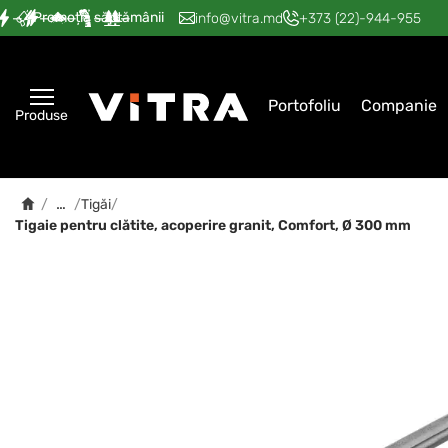
Promoția săptămânii
—
—
—
—
—
info@vitra.md
+373 (22)-944-955
Portofoliu
Companie
Produse
…
/
/
Tigăi
/
Tigaie pentru clătite, acoperire granit, Comfort, Ø 300 mm