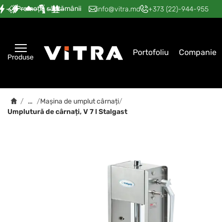
Promoția săptămânii
—
—
—
—
—
info@vitra.md
+373 (22)-944-955
Portofoliu
Companie
Produse
…
/
/
Mașina de umplut cârnați
/
Umplutură de cârnați, V 7 l Stalgast