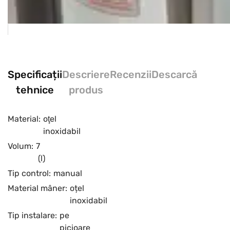
Specificații
Descriere
Recenzii
Descarcă
tehnice
produs
Material:
oţel
inoxidabil
Volum:
7
(l)
Tip control:
manual
Material mâner:
oțel
inoxidabil
Tip instalare:
pe
picioare