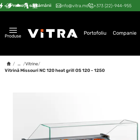
Promoția săptămânii
—
—
—
—
—
info@vitra.md
+373 (22)-944-955
Portofoliu
Companie
Produse
…
/
/
Vitrine
/
Vitrină Missouri NC 120 heat grill OS 120 - 1250