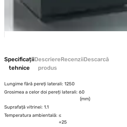
Specificații
Descriere
Recenzii
Descarcă
tehnice
produs
Lungime fără pereți laterali:
1250
Grosimea a celor doi pereți laterali:
60
(mm)
Suprafață vitrinei:
1.1
Temperatura ambientală:
≤
+25