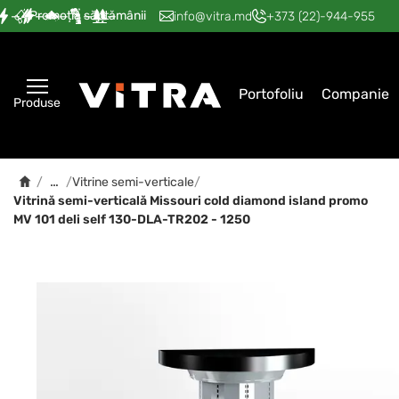
Promoția săptămânii
—
—
—
—
—
info@vitra.md
+373 (22)-944-955
Portofoliu
Companie
Produse
…
/
/
Vitrine semi-verticale
/
Vitrină semi-verticală Мissouri cold diamond island promo
MV 101 deli self 130-DLA-TR202 - 1250