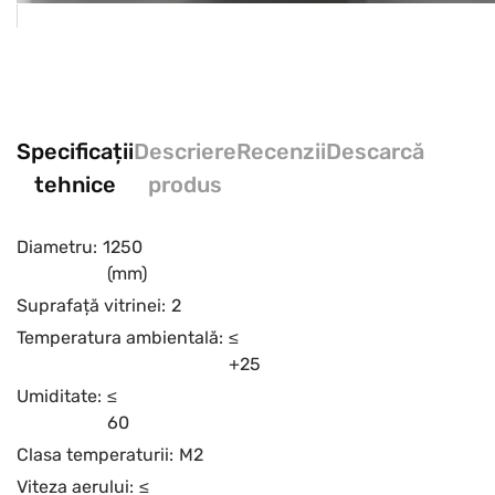
Specificații
Descriere
Recenzii
Descarcă
tehnice
produs
Diametru:
1250
(mm)
Suprafață vitrinei:
2
Temperatura ambientală:
≤
+25
Umiditate:
≤
60
Clasa temperaturii:
M2
Viteza aerului:
≤