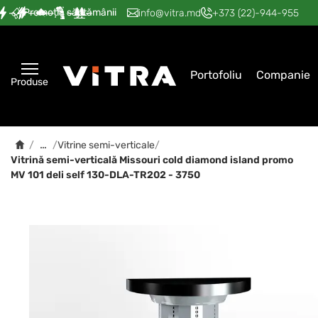
Promoția săptămânii
—
—
—
—
—
info@vitra.md
+373 (22)-944-955
Portofoliu
Companie
Produse
…
/
/
Vitrine semi-verticale
/
Vitrină semi-verticală Мissouri cold diamond island promo
MV 101 deli self 130-DLA-TR202 - 3750