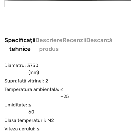
Specificații
Descriere
Recenzii
Descarcă
tehnice
produs
Diametru:
3750
(mm)
Suprafață vitrinei:
2
Temperatura ambientală:
≤
+25
Umiditate:
≤
60
Clasa temperaturii:
M2
Viteza aerului:
≤