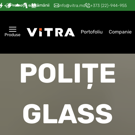
Promoția săptămânii
—
—
—
—
—
info@vitra.md
+373 (22)-944-955
Portofoliu
Companie
Produse
POLIȚE
GLASS