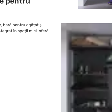
re pentru
, bară pentru agățat și
egrat în spații mici, oferă