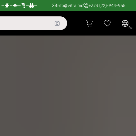
—
—
—
—
—
info@vitra.md
+373 (22)-944-955
ro