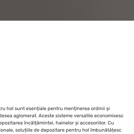
tru hol sunt esențiale pentru menținerea ordinii și
 adesea aglomerat. Aceste sisteme versatile economisesc
epozitarea încălțămintei, hainelor și accesoriilor. Cu
ionale, soluțiile de depozitare pentru hol îmbunătățesc