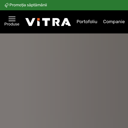
Promoția săptămânii
Portofoliu
Companie
Produse