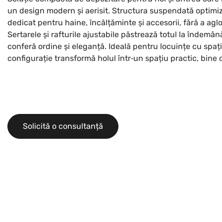
un design modern și aerisit. Structura suspendată optimiz
dedicat pentru haine, încălțăminte și accesorii, fără a agl
Sertarele și rafturile ajustabile păstrează totul la îndemân
conferă ordine și eleganță. Ideală pentru locuințe cu spaț
configurație transformă holul într‑un spațiu practic, bine o
Solicită o consultanță