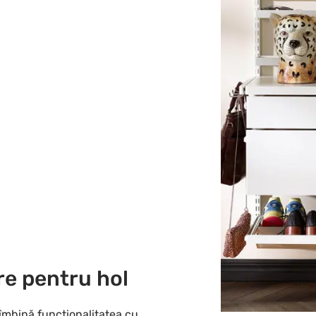
re pentru hol
îmbină funcționalitatea cu