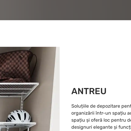
ANTREU
Soluțiile de depozitare pen
organizării într-un spațiu
spațiu și oferă loc pentru d
designuri elegante și funcț