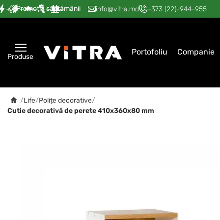
Promoția săptămânii
—
—
—
—
—
info@vitra.md
+373 (22)-944-955
Portofoliu
Companie
Produse
/
Life
/
Polițe decorative
/
Cutie decorativă de perete 410x360x80 mm