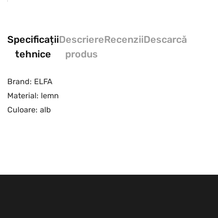
Specificații
Descriere
Recenzii
Descarcă
tehnice
produs
Brand:
ELFA
Material:
lemn
Culoare:
alb