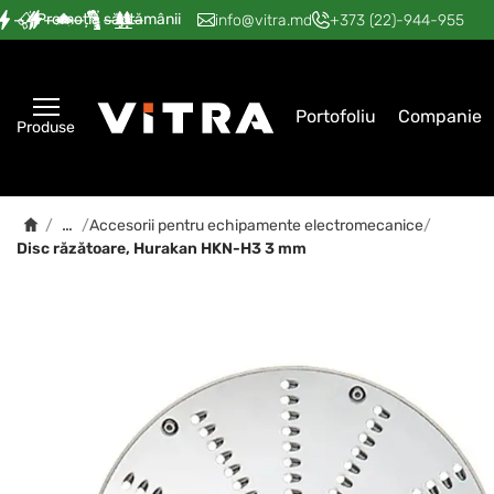
Promoția săptămânii
—
—
—
—
—
info@vitra.md
+373 (22)-944-955
Portofoliu
Companie
Produse
…
/
/
Accesorii pentru echipamente electromecanice
/
Disc răzătoare, Hurakan HKN-H3 3 mm