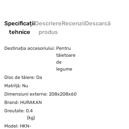
Specificații
Descriere
Recenzii
Descarcă
tehnice
produs
Destinația accesoriului:
Pentru
tăietoare
de
legume
Disc de tăiere:
Da
Matriță:
Nu
Dimensiuni externe:
208x208x60
Brand:
HURAKAN
Greutate:
0.4
(kg)
Model:
HKN-