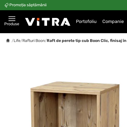
Promoția săptămânii
Portofoliu
Companie
Produse
/
Life
/
Rafturi Boon
/
Raft de perete tip cub Boon Clic, finisa