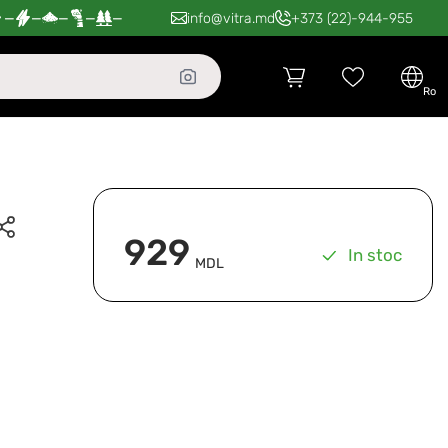
—
—
—
—
—
info@vitra.md
+373 (22)-944-955
ro
929
In stoc
MDL