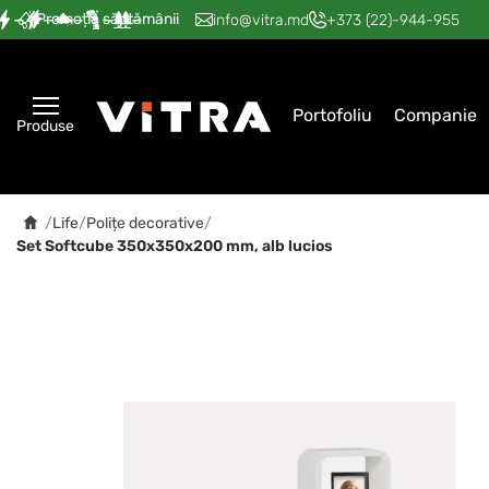
Promoția săptămânii
—
—
—
—
—
info@vitra.md
+373 (22)-944-955
Portofoliu
Companie
Produse
/
Life
/
Polițe decorative
/
Set Softcube 350x350x200 mm, alb lucios