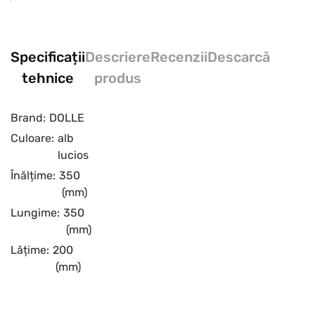
Specificații
Descriere
Recenzii
Descarcă
tehnice
produs
Brand:
DOLLE
Culoare:
alb
lucios
Înălțime:
350
(mm)
Lungime:
350
(mm)
Lățime:
200
(mm)