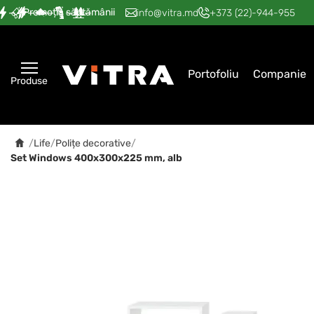
Promoția săptămânii
—
—
—
—
—
info@vitra.md
+373 (22)-944-955
Portofoliu
Companie
Produse
/
Life
/
Polițe decorative
/
Set Windows 400x300x225 mm, alb