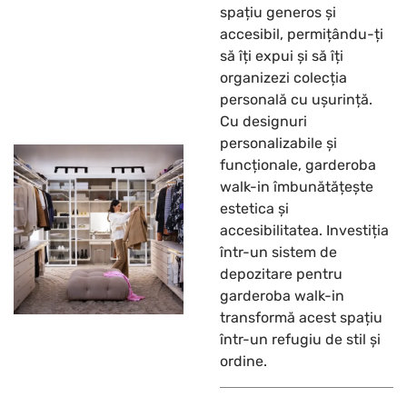
spațiu generos și
accesibil, permițându-ți
să îți expui și să îți
organizezi colecția
personală cu ușurință.
Cu designuri
personalizabile și
funcționale, garderoba
walk-in îmbunătățește
estetica și
accesibilitatea. Investiția
într-un sistem de
depozitare pentru
garderoba walk-in
transformă acest spațiu
într-un refugiu de stil și
ordine.