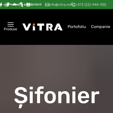
Promoția săptămânii
—
—
—
—
—
info@vitra.md
+373 (22)-944-955
Portofoliu
Companie
Produse
Șifonier