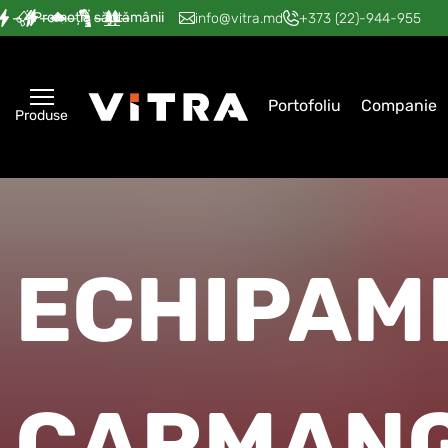
Promoția săptămânii
—
—
—
—
—
info@vitra.md
+373 (22)-944-955
Portofoliu
Companie
Produse
ECHIPAM
CARMANG