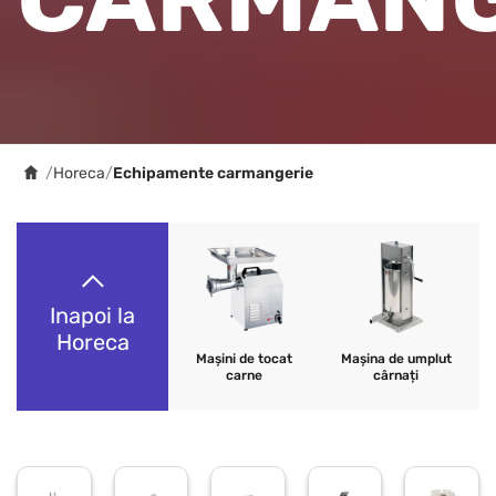
/
Horeca
/
Echipamente carmangerie
Inapoi la
Horeca
Mașini de tocat
Mașina de umplut
carne
cârnați